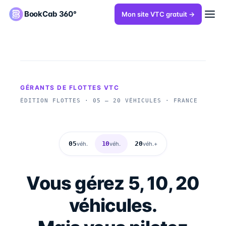
BookCab 360°
Mon site VTC gratuit →
GÉRANTS DE FLOTTES VTC
ÉDITION FLOTTES · 05 — 20 VÉHICULES · FRANCE
05
10
20
véh.
véh.
véh.+
Vous gérez 5, 10, 20
véhicules.