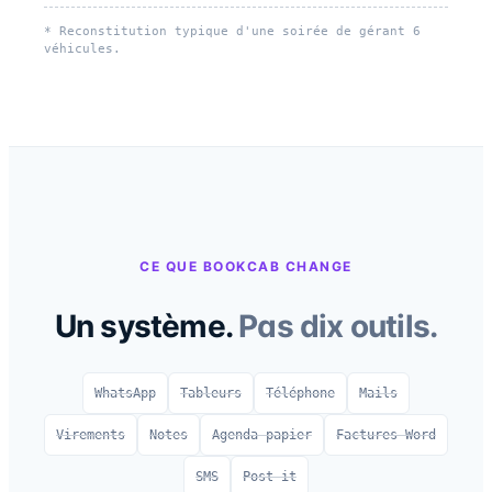
* Reconstitution typique d'une soirée de gérant 6
véhicules.
CE QUE BOOKCAB CHANGE
Un système.
Pas dix outils.
WhatsApp
Tableurs
Téléphone
Mails
Virements
Notes
Agenda papier
Factures Word
SMS
Post-it