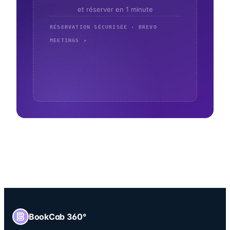
et réserver en 1 minute
RÉSERVATION SÉCURISÉE · BREVO
MEETINGS ↗
BookCab 360°