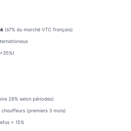
vé
(67% du marché VTC français)
nternationaux
s +35%)
ire 28% selon périodes)
 chauffeurs (premiers 3 mois)
refus > 15%