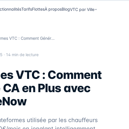
ctionnalités
Tarifs
Flottes
À propos
Blog
VTC par Ville
Multi-Plateformes VTC : Comment Générer 47% de CA en Plus avec Uber, Bolt & FreeNow
25
· 14 min de lecture
mes VTC : Comment
 CA en Plus avec
eeNow
teformes utilisée par les chauffeurs
€/mois en jonglant intelligemment