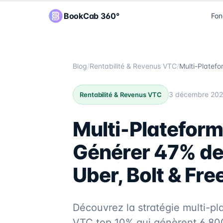
BookCab 360°
Fon
Blog
/
Rentabilité & Revenus VTC
/
3 décembre 20
Rentabilité & Revenus VTC
Multi-Platefor
Générer 47% de
Uber, Bolt & Fr
Découvrez la stratégie multi-pla
VTC top 10% qui génèrent 6 800