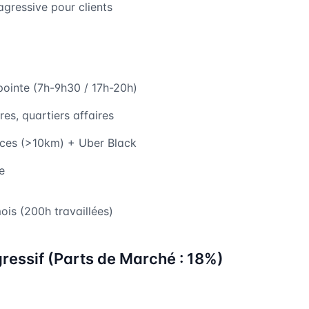
agressive pour clients
pointe (7h-9h30 / 17h-20h)
es, quartiers affaires
nces (>10km) + Uber Black
e
is (200h travaillées)
gressif (Parts de Marché : 18%)