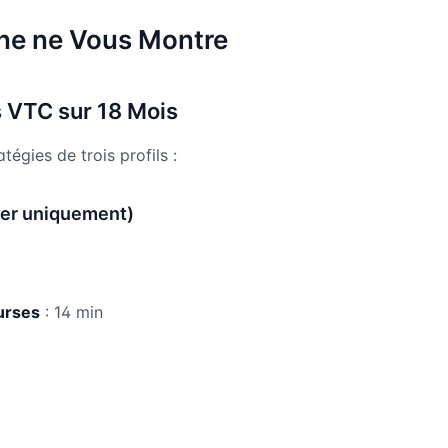
nne ne Vous Montre
 VTC sur 18 Mois
égies de trois profils :
ber uniquement)
urses
: 14 min