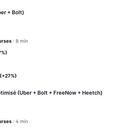
er + Bolt)
urses
: 8 min
7%)
(+27%)
ptimisé (Uber + Bolt + FreeNow + Heetch)
urses
: 4 min